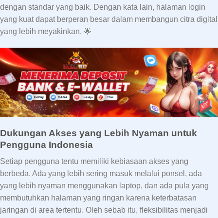
dengan standar yang baik. Dengan kata lain, halaman login
yang kuat dapat berperan besar dalam membangun citra digital
yang lebih meyakinkan. 🌟
Dukungan Akses yang Lebih Nyaman untuk
Pengguna Indonesia
Setiap pengguna tentu memiliki kebiasaan akses yang
berbeda. Ada yang lebih sering masuk melalui ponsel, ada
yang lebih nyaman menggunakan laptop, dan ada pula yang
membutuhkan halaman yang ringan karena keterbatasan
jaringan di area tertentu. Oleh sebab itu, fleksibilitas menjadi