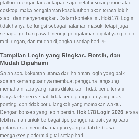
platform dengan lancar kapan saja melalui smartphone atau
desktop, maka pengalaman keseluruhan akan terasa lebih
stabil dan menyenangkan. Dalam konteks ini, Hoki178 Login
tidak hanya berfungsi sebagai halaman masuk, tetapi juga
sebagai gerbang awal menuju pengalaman digital yang lebih
rapi, ringan, dan mudah dijangkau setiap hari. ✨
Tampilan Login yang Ringkas, Bersih, dan
Mudah Dipahami
Salah satu kekuatan utama dari halaman login yang baik
adalah kemampuannya membuat pengguna langsung
memahami apa yang harus dilakukan. Tidak perlu terlalu
banyak elemen visual, tidak perlu gangguan yang tidak
penting, dan tidak perlu langkah yang memakan waktu.
Dengan konsep yang lebih bersih,
Hoki178 Login 2026
terasa
lebih ramah untuk berbagai tipe pengguna, baik yang baru
pertama kali mencoba maupun yang sudah terbiasa
mengakses platform digital setiap hari.