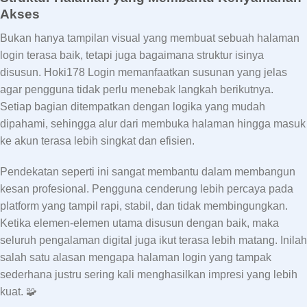
Akses
Bukan hanya tampilan visual yang membuat sebuah halaman
login terasa baik, tetapi juga bagaimana struktur isinya
disusun. Hoki178 Login memanfaatkan susunan yang jelas
agar pengguna tidak perlu menebak langkah berikutnya.
Setiap bagian ditempatkan dengan logika yang mudah
dipahami, sehingga alur dari membuka halaman hingga masuk
ke akun terasa lebih singkat dan efisien.
Pendekatan seperti ini sangat membantu dalam membangun
kesan profesional. Pengguna cenderung lebih percaya pada
platform yang tampil rapi, stabil, dan tidak membingungkan.
Ketika elemen-elemen utama disusun dengan baik, maka
seluruh pengalaman digital juga ikut terasa lebih matang. Inilah
salah satu alasan mengapa halaman login yang tampak
sederhana justru sering kali menghasilkan impresi yang lebih
kuat. 🧩