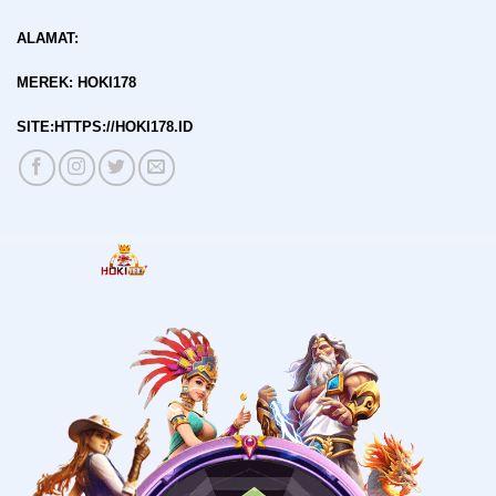
ALAMAT:
MEREK: HOKI178
SITE:HTTPS://HOKI178.ID