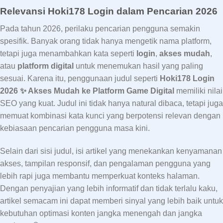
Relevansi Hoki178 Login dalam Pencarian 2026
Pada tahun 2026, perilaku pencarian pengguna semakin
spesifik. Banyak orang tidak hanya mengetik nama platform,
tetapi juga menambahkan kata seperti
login
,
akses mudah
,
atau
platform digital
untuk menemukan hasil yang paling
sesuai. Karena itu, penggunaan judul seperti
Hoki178 Login
2026 ✨ Akses Mudah ke Platform Game Digital
memiliki nilai
SEO yang kuat. Judul ini tidak hanya natural dibaca, tetapi juga
memuat kombinasi kata kunci yang berpotensi relevan dengan
kebiasaan pencarian pengguna masa kini.
Selain dari sisi judul, isi artikel yang menekankan kenyamanan
akses, tampilan responsif, dan pengalaman pengguna yang
lebih rapi juga membantu memperkuat konteks halaman.
Dengan penyajian yang lebih informatif dan tidak terlalu kaku,
artikel semacam ini dapat memberi sinyal yang lebih baik untuk
kebutuhan optimasi konten jangka menengah dan jangka