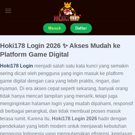
Skip
to
content
Masuk
Daftar
Hoki178 Login 2026 ✨ Akses Mudah ke
Platform Game Digital
Hoki178 Login
menjadi salah satu kata kunci yang semakin
sering dicari oleh pengguna yang ingin masuk ke platform
game digital dengan cara yang lebih praktis, ringan, dan
nyaman. Di era akses cepat seperti sekarang, banyak orang
tidak hanya mencari tampilan yang menarik, tetapi juga
menginginkan halaman login yang mudah dipahami, responsif
di berbagai perangkat, dan tidak membuat proses masuk
terasa rumit. Karena itu,
Hoki178 Login 2026
hadir dengan
pendekatan yang lebih modern untuk menjawab kebutuhan
pengguna Indonesia yang mengutamakan efisiensi, kejelasan