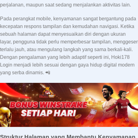
perjalanan, maupun saat sedang menjalankan aktivitas lain.
Pada perangkat mobile, kenyamanan sangat bergantung pada
kecepatan respons tampilan dan kemudahan navigasi. Ketika
sebuah halaman dapat menyesuaikan diri dengan ukuran
layar, pengguna tidak perlu memperbesar tampilan, menggeser
terlalu jauh, atau mengulang langkah yang sama berkali-kali.
Dengan pengalaman yang lebih adaptif seperti ini, Hoki178
Login menjadi lebih sesuai dengan gaya hidup digital modern
yang serba dinamis. 📲
Struktur Halaman yang Membantu Kenyamanan