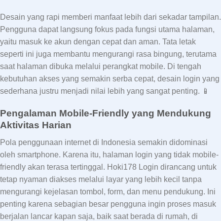
Desain yang rapi memberi manfaat lebih dari sekadar tampilan.
Pengguna dapat langsung fokus pada fungsi utama halaman,
yaitu masuk ke akun dengan cepat dan aman. Tata letak
seperti ini juga membantu mengurangi rasa bingung, terutama
saat halaman dibuka melalui perangkat mobile. Di tengah
kebutuhan akses yang semakin serba cepat, desain login yang
sederhana justru menjadi nilai lebih yang sangat penting. 📱
Pengalaman Mobile-Friendly yang Mendukung
Aktivitas Harian
Pola penggunaan internet di Indonesia semakin didominasi
oleh smartphone. Karena itu, halaman login yang tidak mobile-
friendly akan terasa tertinggal. Hoki178 Login dirancang untuk
tetap nyaman diakses melalui layar yang lebih kecil tanpa
mengurangi kejelasan tombol, form, dan menu pendukung. Ini
penting karena sebagian besar pengguna ingin proses masuk
berjalan lancar kapan saja, baik saat berada di rumah, di