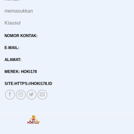
memasukkan
Klausul
NOMOR KONTAK:
E-MAIL:
ALAMAT:
MEREK: HOKI178
SITE:HTTPS://HOKI178.ID