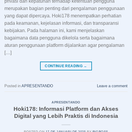
privasi dan kepatuhan terhadap ketentuan pengguna
merupakan bagian penting dari pengalaman penggunaan
yang dapat dipercaya. Hoki178 menempatkan perhatian
pada keamanan, kejelasan informasi, dan transparansi
kebijakan. Pada halaman ini, kami menjelaskan
bagaimana data pengguna dikelola serta bagaimana
aturan penggunaan platform dijalankan agar pengalaman
[…]
CONTINUE READING
→
Posted in
APRESENTANDO
Leave a comment
APRESENTANDO
Hoki178: Informasi Platform dan Akses
Digital yang Lebih Praktis di Indonesia
POSTED ON
17 DE JANUARI DE 2025
BY
BIGBOSS