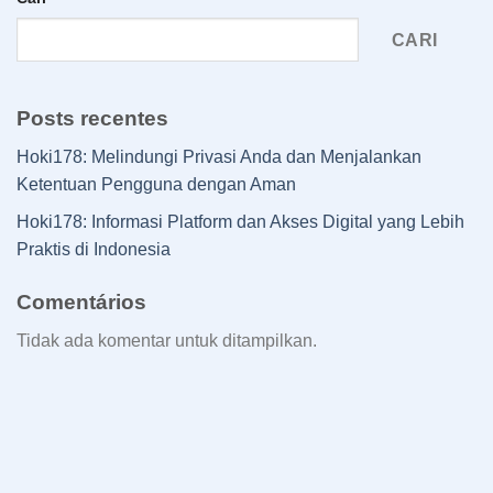
CARI
Posts recentes
Hoki178: Melindungi Privasi Anda dan Menjalankan
Ketentuan Pengguna dengan Aman
Hoki178: Informasi Platform dan Akses Digital yang Lebih
Praktis di Indonesia
Comentários
Tidak ada komentar untuk ditampilkan.