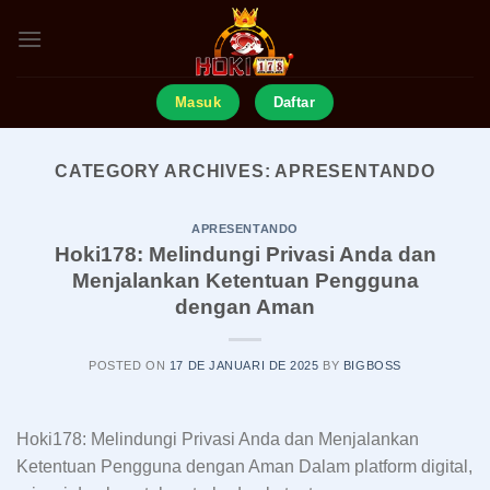
Skip
to
content
Masuk
Daftar
CATEGORY ARCHIVES:
APRESENTANDO
APRESENTANDO
Hoki178: Melindungi Privasi Anda dan
Menjalankan Ketentuan Pengguna
dengan Aman
POSTED ON
17 DE JANUARI DE 2025
BY
BIGBOSS
Hoki178: Melindungi Privasi Anda dan Menjalankan
Ketentuan Pengguna dengan Aman Dalam platform digital,